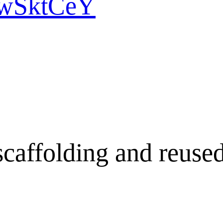
diwSktCeY
scaffolding and reuse